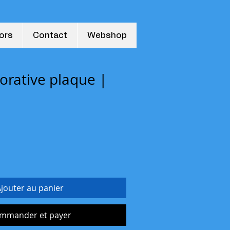
ors
Contact
Webshop
ative plaque |
jouter au panier
mmander et payer