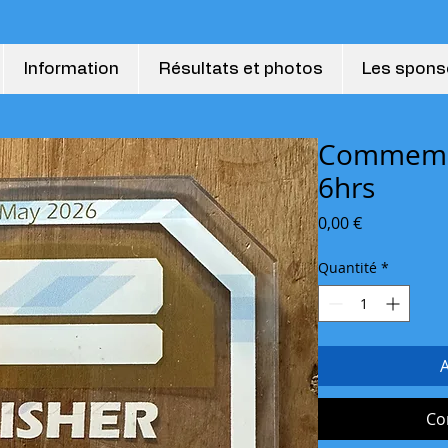
Information
Résultats et photos
Les spons
Commemor
6hrs
Prix
0,00 €
Quantité
*
A
Co