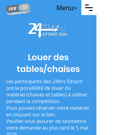
Menu>
Louer des
tables/chaises
Les participants des 24hrs Sittard
ont la possibilité de louer du
matériel (chaises et tables) à utiliser
pendant la compétition.
Vous pouvez réserver votre matériel
en cliquant sur le lien.
Veuillez vous assurer de soumettre
votre demande au plus tard le 5 mai
2026.